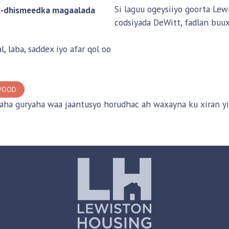
Si laguu ogeysiiyo goorta Le
b-dhismeedka magaalada
codsiyada DeWitt, fadlan buu
laba, saddex iyo afar qol oo
WOOD
a guryaha waa jaantusyo horudhac ah waxayna ku xiran yih