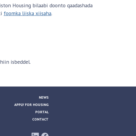
wiston Housing bilaabi doonto qaadashada
xi
foomka liiska xiisaha
.
iin isbeddel.
NEWS
APPLY FOR HOUSING
PORTAL
CONTACT