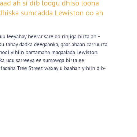
ad ah si dib loogu dhiso loona
-dhiska sumcadda Lewiston oo ah
u leeyahay heerar sare oo rinjiga birta ah –
 tahay dadka deegaanka, gaar ahaan carruurta
 nool yihiin bartamaha magaalada Lewiston.
rka ugu sarreeya ee sumowga birta ee
fadaha Tree Street waxay u baahan yihiin dib-