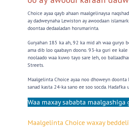
Choice ayaa qayb ahaan maalgelinaysa naqshade
ay dadweynaha Lewiston ay awoodaan islamarka
doontaa dedaaladan horumarinta.
Guryahan 185 ka ah, 92 ka mid ah waa guryo be
ama dib loo qaabayn doono. 93-ka guri ee kale
noolaado waa kuwo tayo sare leh, oo ballaadha
Streets.
Maalgelinta Choice ayaa noo dhoweyn doonta h
sanad kasta 24-ka sano ee soo socda. Hadafka
Waa maxay sababta maalgashiga 
Maalgelinta Choice waxay beddeli