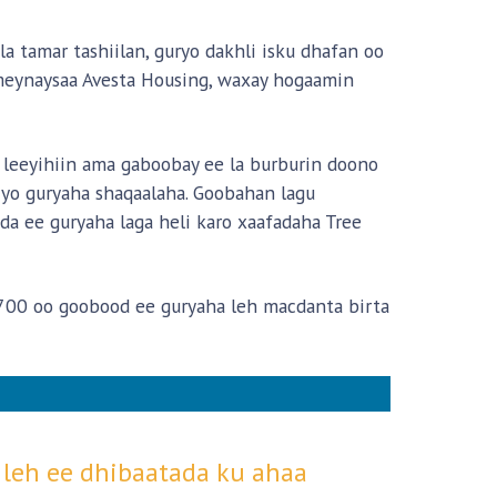
 tamar tashiilan, guryo dakhli isku dhafan oo
ameynaysaa Avesta Housing, waxay hogaamin
 leeyihiin ama gaboobay ee la burburin doono
iyo guryaha shaqaalaha. Goobahan lagu
a ee guryaha laga heli karo xaafadaha Tree
700 oo goobood ee guryaha leh macdanta birta
 leh ee dhibaatada ku ahaa