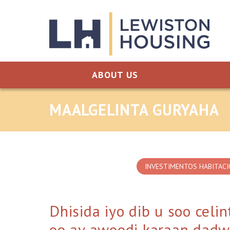
Skip to content
ABOUT US
MAALGELINTA GURYAHA
INVESTIMENTOS HABITACI
Dhisida iyo dib u soo cel
oo ay awoodi karaan dadw