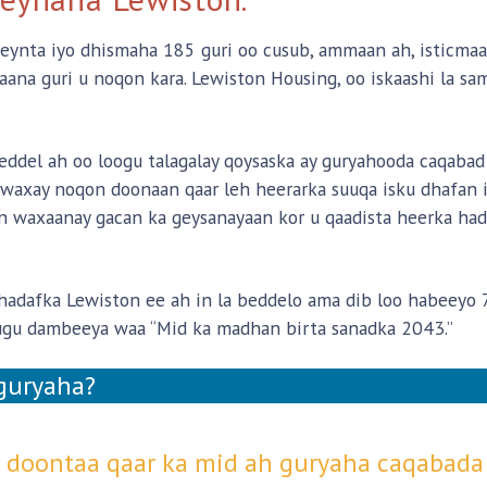
ynta iyo dhismaha 185 guri oo cusub, ammaan ah, isticmaala
ana guri u noqon kara. Lewiston Housing, oo iskaashi la s
ddel ah oo loogu talagalay qoysaska ay guryahooda caqabad
 waxay noqon doonaan qaar leh heerarka suuqa isku dhafan 
n waxaanay gacan ka geysanayaan kor u qaadista heerka hadd
adafka Lewiston ee ah in la beddelo ama dib loo habeeyo 
 ugu dambeeya waa “Mid ka madhan birta sanadka 2043.”
guryaha?
 doontaa qaar ka mid ah guryaha caqabada