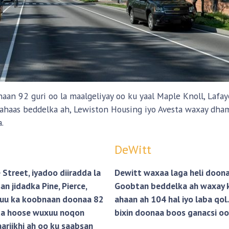
n 92 guri oo la maalgeliyay oo ku yaal Maple Knoll, Lafaye
uryahaas beddelka ah, Lewiston Housing iyo Avesta waxay d
.
DeWitt
Street, iyadoo diiradda la
Dewitt waxaa laga heli doona
n jidadka Pine, Pierce,
Goobtan beddelka ah waxay 
uxuu ka koobnaan doonaa 82
ahaan ah 104 hal iyo laba q
nta hoose wuxuu noqon
bixin doonaa boos ganacsi oo 
ariikhi ah oo ku saabsan