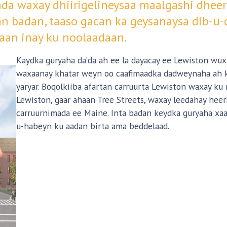
da waxay dhiirigelineysaa maalgashi dheera
n badan, taaso gacan ka geysanaysa dib-u
aan inay ku noolaadaan.
Kaydka guryaha da’da ah ee la dayacay ee Lewiston wuxu
waxaanay khatar weyn oo caafimaadka dadweynaha ah ku
yaryar. Boqolkiiba afartan carruurta Lewiston waxay ku
Lewiston, gaar ahaan Tree Streets, waxay leedahay hee
carruurnimada ee Maine. Inta badan keydka guryaha xaa
u-habeyn ku aadan birta ama beddelaad.