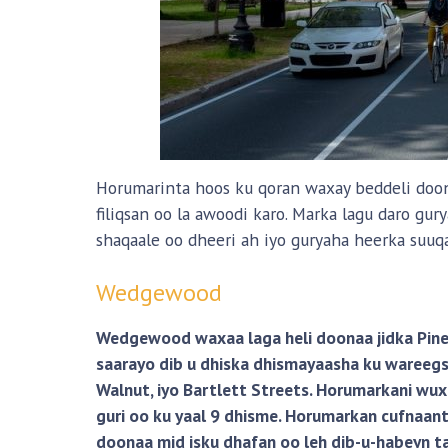
Horumarinta hoos ku qoran waxay beddeli doonaa
filiqsan oo la awoodi karo. Marka lagu daro g
shaqaale oo dheeri ah iyo guryaha heerka suuqa
Wedgewood
Wedgewood waxaa laga heli doonaa jidka Pine 
saarayo dib u dhiska dhismayaasha ku wareegsa
Walnut, iyo Bartlett Streets. Horumarkani w
guri oo ku yaal 9 dhisme. Horumarkan cufnaa
doonaa mid isku dhafan oo leh dib-u-habeyn ta