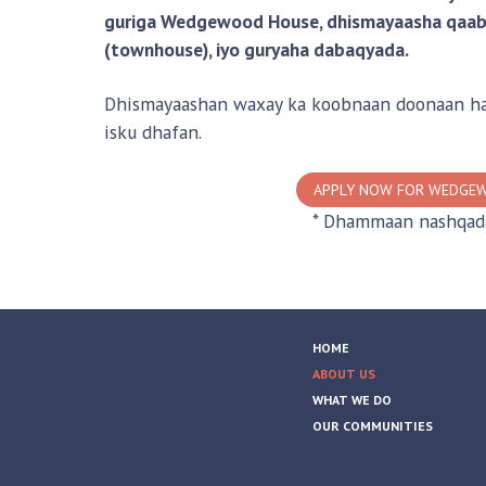
guriga Wedgewood House, dhismayaasha qaa
(townhouse), iyo guryaha dabaqyada.
Dhismayaashan waxay ka koobnaan doonaan hal, 
isku dhafan.
APPLY NOW FOR WEDGE
* Dhammaan nashqadah
HOME
ABOUT US
WHAT WE DO
OUR COMMUNITIES