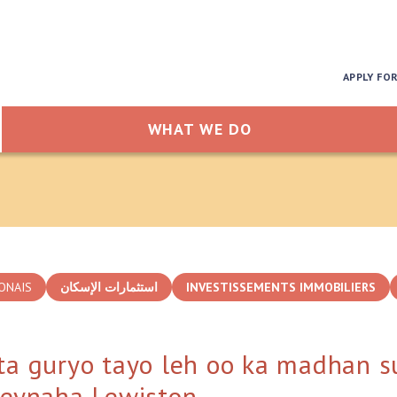
APPLY FO
WHAT WE DO
ONAIS
استثمارات الإسكان
INVESTISSEMENTS IMMOBILIERS
inta guryo tayo leh oo ka madhan s
eynaha Lewiston.