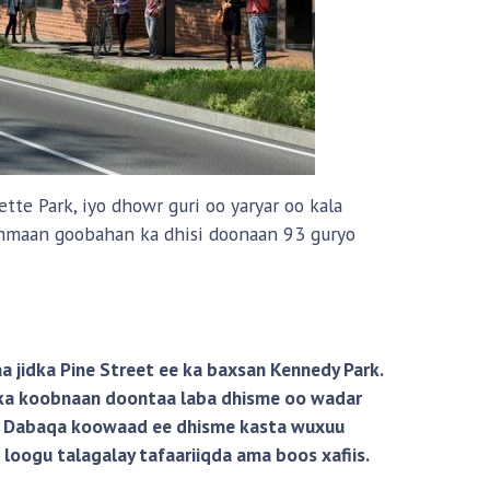
tte Park, iyo dhowr guri oo yaryar oo kala
hammaan goobahan ka dhisi doonaan 93 guryo
a jidka Pine Street ee ka baxsan Kennedy Park.
ka koobnaan doontaa laba dhisme oo wadar
ol. Dabaqa koowaad ee dhisme kasta wuxuu
loogu talagalay tafaariiqda ama boos xafiis.